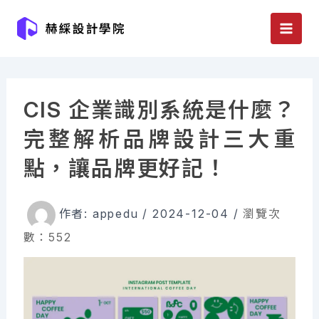
跳
至
主
要
內
CIS 企業識別系統是什麼？
容
完整解析品牌設計三大重
點，讓品牌更好記！
作者:
appedu
/
2024-12-04
/
瀏覽次
數：552