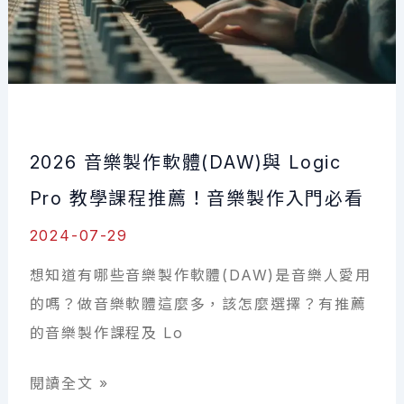
每
個
音，
音
準
2026 音樂製作軟體(DAW)與 Logic
立
刻
Pro 教學課程推薦！音樂製作入門必看
升
2024-07-29
級！
想知道有哪些音樂製作軟體(DAW)是音樂人愛用
的嗎？做音樂軟體這麼多，該怎麼選擇？有推薦
的音樂製作課程及 Lo
2026
閱讀全文 »