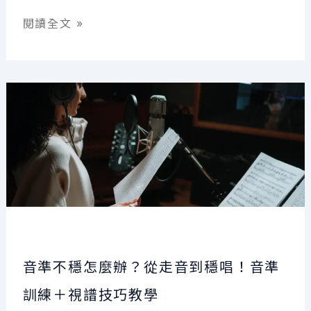
曲
AI
閱讀全文 »
結
也
構
可
技
以
巧
做
解
音
析
樂！
從
旋
律
到
音準不穩怎麼辦？從走音到穩唱！音準
混
音
訓練＋視譜技巧教學