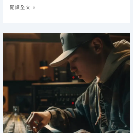
魔
唱
閱讀全文 »
術
歌
師
走
音
救
星！
看
懂
樂
譜
就
能
穩
唱