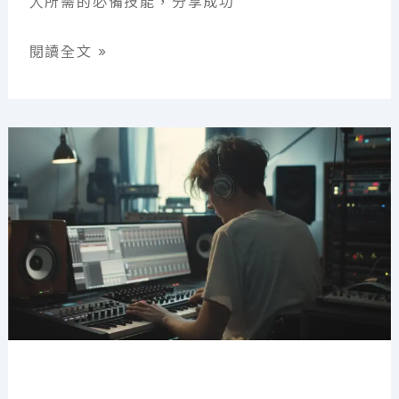
人所需的必備技能，分享成功
想
閱讀全文 »
做
音
樂，
一
定
要
是
音
樂
系
嗎？
發