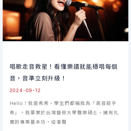
曲
需
要
什
麼？
揭
開
唱歌走音救星！看懂樂譜就能穩唱每個
聲
音
音，音準立刻升級！
幕
2024-09-12
後
Hello！我是希希，學生們都稱我為「高音殺手
的
希」。我畢業於台灣藝術大學聲樂碩士，擁有扎
音
實的專業基本功。從事聲
符