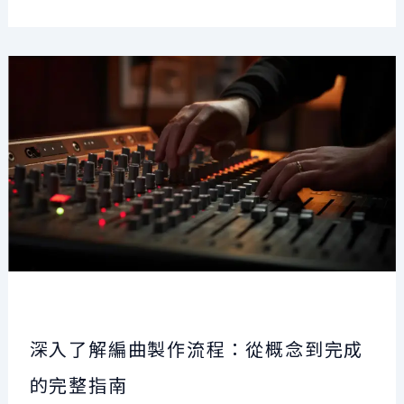
音
樂
製
作
軟
體
(DAW)
與
Logic
Pro
教
學
深入了解編曲製作流程：從概念到完成
課
程
的完整指南