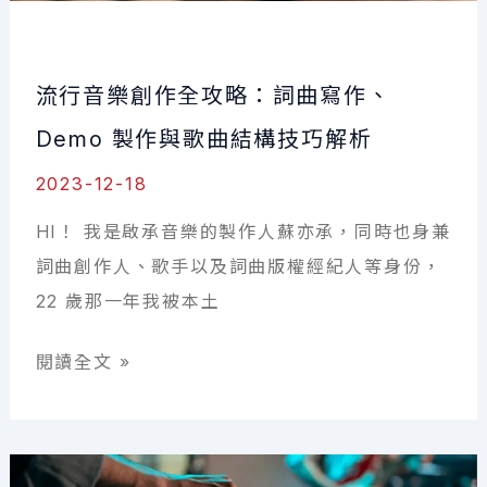
程：
從
流行音樂創作全攻略：詞曲寫作、
概
念
Demo 製作與歌曲結構技巧解析
到
2023-12-18
完
HI！ 我是啟承音樂的製作人蘇亦承，同時也身兼
成
詞曲創作人、歌手以及詞曲版權經紀人等身份，
的
22 歲那一年我被本土
完
整
流
閱讀全文 »
指
行
南
音
樂