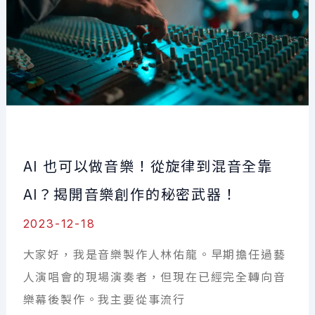
創
作
全
攻
略：
詞
曲
AI 也可以做音樂！從旋律到混音全靠
寫
作、
AI？揭開音樂創作的秘密武器！
Demo
2023-12-18
製
大家好，我是音樂製作人林佑龍。早期擔任過藝
作
人演唱會的現場演奏者，但現在已經完全轉向音
與
樂幕後製作。我主要從事流行
歌