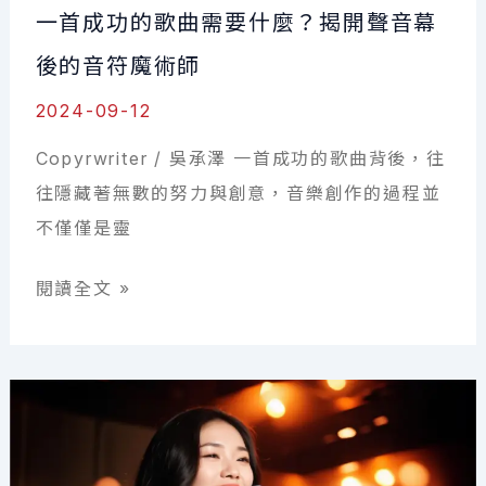
一首成功的歌曲需要什麼？揭開聲音幕
現
成
後的音符魔術師
為
2024-09-12
職
Copyrwriter / 吳承澤 一首成功的歌曲背後，往
業
往隱藏著無數的努力與創意，音樂創作的過程並
音
不僅僅是靈
樂
人
一
閱讀全文 »
的
首
多
成
元
功
選
的
擇！
歌