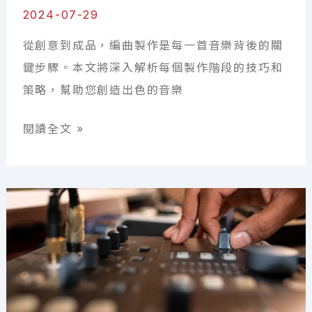
推
2024-07-29
薦！
從創意到成品，編曲製作是每一首音樂背後的關
音
鍵步驟。本文將深入解析每個製作階段的技巧和
樂
策略，幫助您創造出色的音樂
製
作
深
閱讀全文 »
入
入
門
了
必
解
看
編
曲
製
作
流