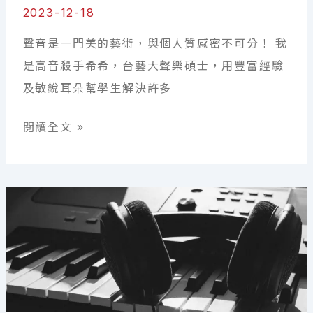
全
2023-12-18
靠
聲音是一門美的藝術，與個人質感密不可分！ 我
AI？
是高音殺手希希，台藝大聲樂碩士，用豐富經驗
揭
及敏銳耳朵幫學生解決許多
開
音
音
閱讀全文 »
樂
準
創
不
作
穩
的
怎
秘
麼
密
辦？
武
從
器！
走