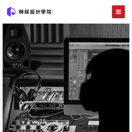
跳
至
主
要
內
容