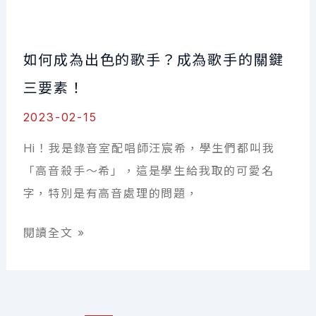
音
到
如何成為出色的歌手？成為歌手的關鍵
穩
唱！
三要素！
音
2023-02-15
準
Hi！我是錄音室配唱師汪宸希，學生們都叫我
訓
「高音殺手～希」，這是學生給我取的可愛名
練
字，特別是有高音處理的問題，
＋
視
如
閱讀全文 »
譜
何
技
成
巧
為
教