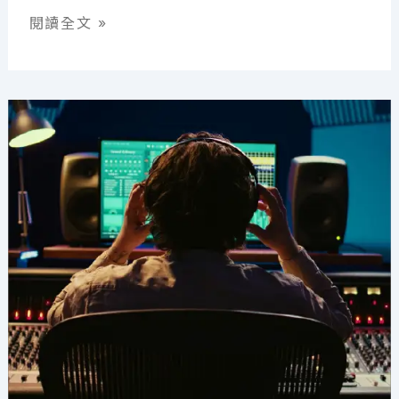
音
閱讀全文 »
樂
製
作
人
薪
水
多
少？
必
備
技
能、
工