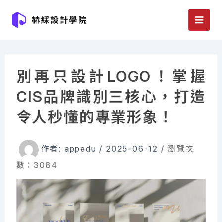
跳
至
主
要
內
別再只設計LOGO！掌握
容
CIS品牌識別三核心，打造
令人秒懂的專業形象！
作者:
appedu
/
2025-06-12
/
瀏覽次
數：3084