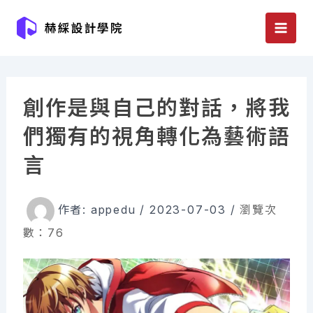
跳
至
主
要
內
創作是與自己的對話，將我
容
們獨有的視角轉化為藝術語
言
作者:
appedu
/
2023-07-03
/
瀏覽次
數：76