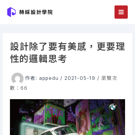
跳
至
主
要
內
設計除了要有美感，更要理
容
性的邏輯思考
作者:
appedu
/
2021-05-19
/
瀏覽次
數：66