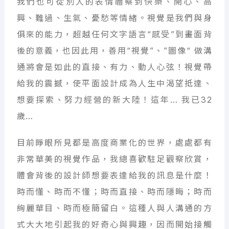
我們也可從別人的表情體察到快樂、開心、高
興、難過、生氣、憂愁等情緒。視覺是我們與身
俱來的能力，超越任何文字語言“感受”到畫面背
後的意義，也因此用，善用“視覺”、”圖像“ 做溝
通將會是如此的直接、有力、動人心弦！視覺帶
給我的震撼，使平面設計成為人生中渴望抵達、
想要探索、努力經營的新大陸！這年… 我已32
歲…
目前睜眼所見都是高度商業化的世界，處處都有
非常華美的視覺作品，我總喜歡駐足觀察欣賞，
體會背後的設計師想要表達給我的訊息是什麼！
時而懂、時而不懂；時而直接、時而隱晦；時而
絢麗華目、時而極簡留白。這種人與人溝通的方
式大大地引起我的好奇心與興趣，因而開始接觸