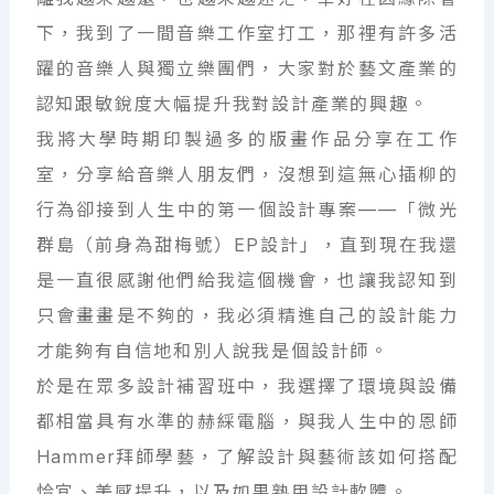
下，我到了一間音樂工作室打工，那裡有許多活
躍的音樂人與獨立樂團們，大家對於藝文產業的
認知跟敏銳度大幅提升我對設計產業的興趣。
我將大學時期印製過多的版畫作品分享在工作
室，分享給音樂人朋友們，沒想到這無心插柳的
行為卻接到人生中的第一個設計專案——「微光
群島（前身為甜梅號）EP設計」，直到現在我還
是一直很感謝他們給我這個機會，也讓我認知到
只會畫畫是不夠的，我必須精進自己的設計能力
才能夠有自信地和別人說我是個設計師。
於是在眾多設計補習班中，我選擇了環境與設備
都相當具有水準的赫綵電腦，與我人生中的恩師
Hammer拜師學藝，了解設計與藝術該如何搭配
恰宜、美感提升，以及如果熟用設計軟體。