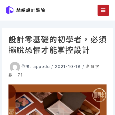
跳
至
主
要
內
設計零基礎的初學者，必須
容
擺脫恐懼才能掌控設計
作者:
appedu
/
2021-10-18
/
瀏覽次
數：71