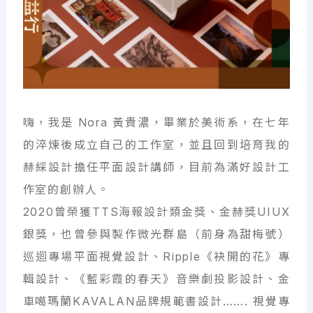
嗨，我是 Nora 黃貴濃，畢業於美術系，在七年
的淬煉後成立自己的工作室，並且回到培育我的
赫綵設計擔任平面設計講師，目前為滿好設計工
作室的創辦人。
2020曾榮獲TTS海報設計類金獎、金赫獎UIUX
銀獎，也曾參與製作微光群島（前身為甜梅號）
巡迴專場平面視覺設計、Ripple《袂開的花》專
輯設計、《藍彩霞的春天》音樂劇投影設計、金
車噶瑪蘭KAVALAN品牌規範書設計……. 視覺專