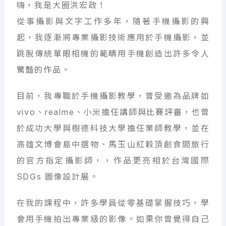
嗨，我是大圈洪宏政！
從事攝影與文字工作多年，隨著手機攝影的興
起，我逐漸將專業攝影技術應用於手機攝影，並
跳脫傳統單眼相機的範疇用手機創造出許多令人
驚豔的作品。
目前，我專職於手機攝影教學，曾受邀為品牌如
vivo、realme、小米擔任講師與比賽評審，也曾
於成功大學與樹德科技大學擔任業師教學，並在
高雄文博會島中選物、馬玉山紅穀頂創食間旅行
的官方指定攝影師，，作品更亮相於台灣國際
SDGs 圖像設計展。
在我的課程中，許多學員從零基礎掌握技巧，學
會用手機拍出專業級的影像。如果你曾覺得自己