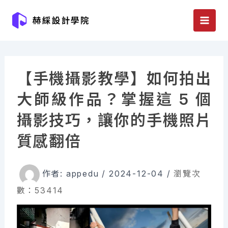
跳
至
主
要
內
【手機攝影教學】如何拍出
容
大師級作品？掌握這 5 個
攝影技巧，讓你的手機照片
質感翻倍
作者:
appedu
/
2024-12-04
/
瀏覽次
數：53414