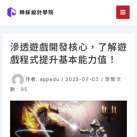
跳
至
主
要
內
滲透遊戲開發核心，了解遊
容
戲程式提升基本能力值！
作者:
appedu
/
2023-07-03
/
瀏覽次
數：95